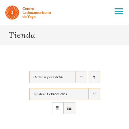
Skip
to
To
content
Na
Tienda
HOME
NOSOTROS
CURSOS Y
PROFESORADOS
Ordenar por
Fecha
BIENESTAR
Mostrar
12 Productos
CORPORATIVO
ARTÍCULOS
DE INTERÉS