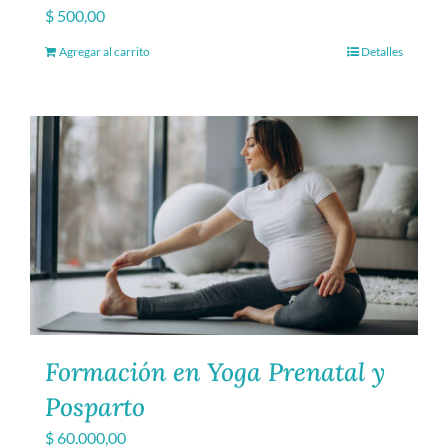
$
500,00
Agregar al carrito
Detalles
Formación en Yoga Prenatal y
Posparto
$
60.000,00